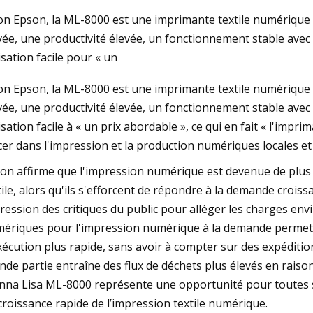
on Epson, la ML-8000 est une imprimante textile numérique 
vée, une productivité élevée, un fonctionnement stable avec u
Aug 28, 2023
lisation facile pour « un
ts
Le Pepper Street Arts Center accueille
on Epson, la ML-8000 est une imprimante textile numérique 
une exposition de textiles fragmentés
vée, une productivité élevée, un fonctionnement stable avec 
lisation facile à « un prix abordable », ce qui en fait « l'impr
cer dans l'impression et la production numériques locales et 
on affirme que l'impression numérique est devenue de plus
tile, alors qu'ils s'efforcent de répondre à la demande croiss
pression des critiques du public pour alléger les charges en
ériques pour l'impression numérique à la demande permet aux
xécution plus rapide, sans avoir à compter sur des expéditio
nde partie entraîne des flux de déchets plus élevés en raison
na Lisa ML-8000 représente une opportunité pour toutes so
croissance rapide de l’impression textile numérique.