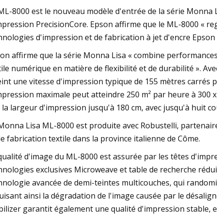
ML-8000 est le nouveau modèle d'entrée de la série Monna Lis
mpression PrecisionCore. Epson affirme que le ML-8000 « re
hnologies d'impression et de fabrication à jet d'encre Epson 
on affirme que la série Monna Lisa « combine performances
tile numérique en matière de flexibilité et de durabilité ». A
eint une vitesse d'impression typique de 155 mètres carrés p
mpression maximale peut atteindre 250 m² par heure à 300 x 
, la largeur d'impression jusqu'à 180 cm, avec jusqu'à huit co
Monna Lisa ML-8000 est produite avec Robustelli, partenaire
de fabrication textile dans la province italienne de Côme.
qualité d'image du ML-8000 est assurée par les têtes d'impr
hnologies exclusives Microweave et table de recherche réduis
hnologie avancée de demi-teintes multicouches, qui randomis
uisant ainsi la dégradation de l'image causée par le désali
bilizer garantit également une qualité d'impression stable, 