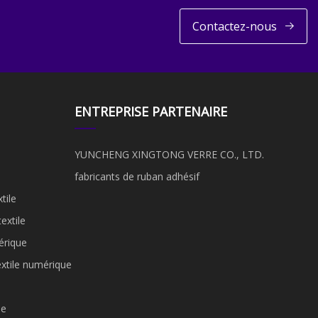
Contactez-nous
ENTREPRISE PARTENAIRE
YUNCHENG XINGTONG VERRE CO., LTD.
fabricants de ruban adhésif
tile
extile
érique
extile numérique
le