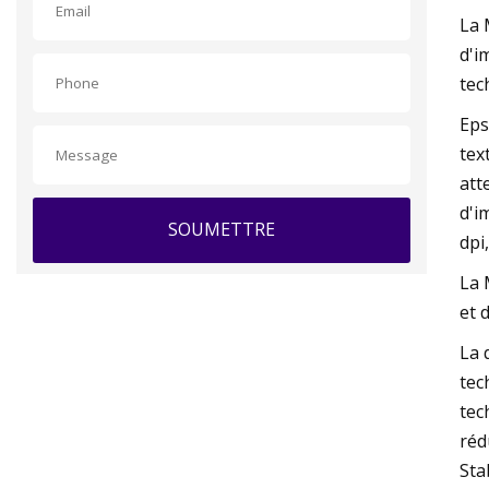
La 
d'i
tec
Eps
tex
att
d'i
SOUMETTRE
dpi
La 
et 
La 
tec
tec
réd
Sta