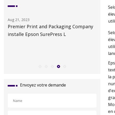
Sel
éle
Aug 11, 2023
uti
 Packaging Company
Demande croissante de produi
Sel
Press L
durables et actifs
éle
uti
lan
Eps
tex
la 
num
Envoyez votre demande
d'e
gra
Mon
en 