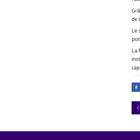
Grâ
de 
Le 
pot
La 
ins
cap