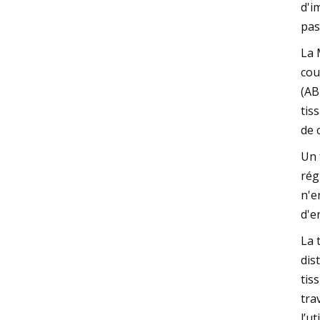
d'i
pas
La 
cou
(AB
tis
de 
Un 
rég
n'e
d'e
La 
dis
tis
tra
l’u