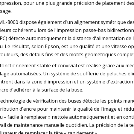
mpression, pour une plus grande précision de placement des
sage.
ML-8000 dispose également d'un alignement symétrique des
leurs cohérent » lors de l'impression passe-bas bidirectionne
PC) détecte automatiquement la distance d'alimentation de l
su. Le résultat, selon Epson, est une qualité et une vitesse
couleurs, des détails fins et des motifs géométriques comple
fonctionnement stable et convivial est réalisé grâce aux m
lage automatisées. Un système de soufflerie de peluches élim
ntrent dans la zone d'impression et un système d'extraction 
ncre d'adhérer à la surface de la buse.
technologie de vérification des buses détecte les points man
tribution d'encre pour maintenir la qualité de l'image et ré
su « facile à remplacer » nettoie automatiquement et en conti
vail de maintenance manuelle quotidien. La précision de la 
tilisateur de remplacer la tête « rapidement ».