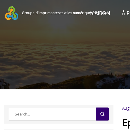
MAISON
À 
Groupe d'imprimantes textiles numériques de Taiwan
Aug
E