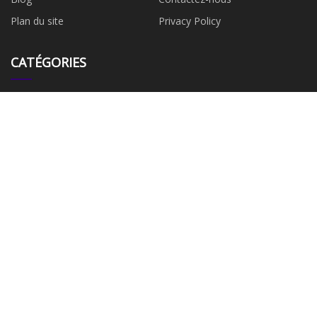
Plan du site
Privacy Policy
CATÉGORIES
Machine d'impression textile
Machine d'impression
numérique
Imprimante numérique à bande
Machine d'impression de
textile
ceinture textile
Machine d'impression directe
Machine d'impression directe de
numérique
textile numérique
Imprimante textile numérique
Imprimante pour l'impression
textile
ENTREPRISE PARTENAIRE
fabricants de machines à
Chine Automatic Pet Sweling
plastifier en Chine
Machine Manufacturers
Fournissers Fustants - Service
personnalisé
Copyright © fr.kando1-2.com, tous droits