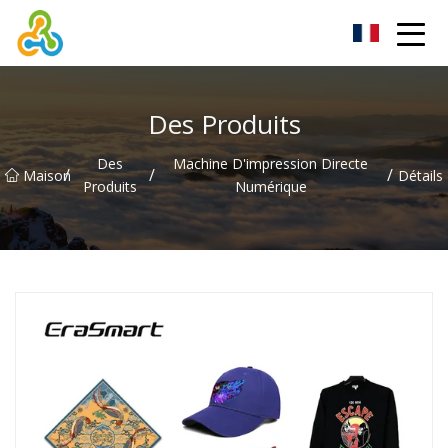
Groupe d'imprimantes textiles numériques de Taiwan
Des Produits
Des
Machine D'impression Directe
/
/
/
Maison
Détails
Produits
Numérique